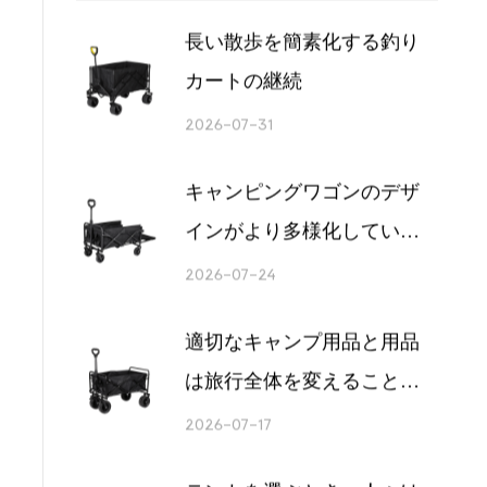
キャンプテーブル (1)
キャンプチェア (1)
最近の投稿
長い散歩を簡素化する釣り
カートの継続
2026-07-31
キャンピングワゴンのデザ
インがより多様化している
のはなぜですか?