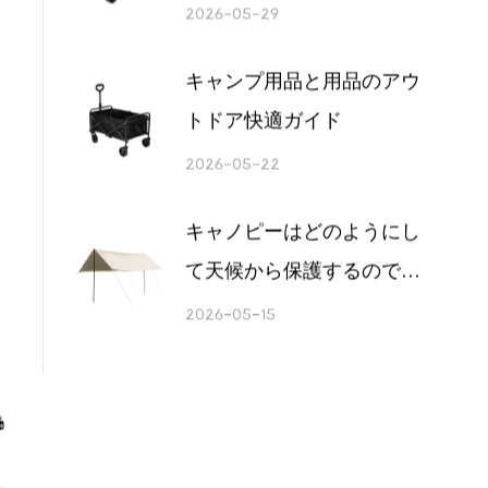
2
折りたたみカートのホイー
ルガイド
2026-06-05
重量物の移動性を向上させ
るキャンピングワゴン
2026-05-29
キャンプ用品と用品のアウ
トドア快適ガイド
2026-05-22
キャノピーはどのようにし
て天候から保護するのでし