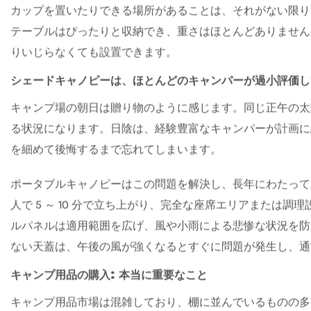
折りたたみ椅子とテーブル: かさばらずに快適
折りたたみキャンプチェアはここ数年で大幅に改良されてお
軽量シートから、ドリンクを入れるサイドポケットが付いた
幅広いラインナップをカバーしています。どちらのカテゴリ
いるだけです。
折りたたみテーブルは一緒に移動することが多いです。キャ
カップを置いたりできる場所があることは、それがない限り
テーブルはぴったりと収納でき、重さはほとんどありません
りいじらなくても設置できます。
シェードキャノピーは、ほとんどのキャンパーが過小評価し
キャンプ場の朝日は贈り物のように感じます。同じ正午の太
る状況になります。日陰は、経験豊富なキャンパーが計画に組
を細めて後悔するまで忘れてしまいます。