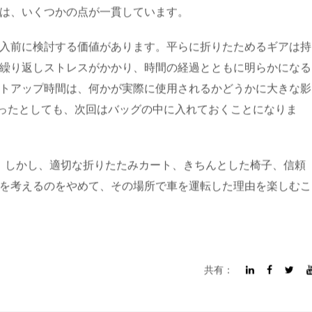
対処が簡単になりました。標準的なポップアップ フレームは 
調理設備を設置するのに十分な地面をカバーします。サイドウォー
ぎます。杭打ちは見た目よりも重要です。適切に固定されてい
常は風が強くなります。
くは実際よりも便利そうに思えます。定位置を確保するギア
は、いくつかの点が一貫しています。
入前に検討する価値があります。平らに折りたためるギアは持
繰り返しストレスがかかり、時間の経過とともに明らかになる
トアップ時間は、何かが実際に使用されるかどうかに大きな影
かったとしても、次回はバッグの中に入れておくことになりま
。しかし、適切な折りたたみカート、きちんとした椅子、信頼