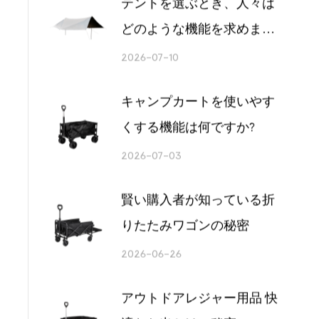
2026-07-24
適切なキャンプ用品と用品
は旅行全体を変えることが
できます
2026-07-17
な
テントを選ぶとき、人々は
と
どのような機能を求めます
ま
か?
2026-07-10
キャンプカートを使いやす
くする機能は何ですか?
2026-07-03