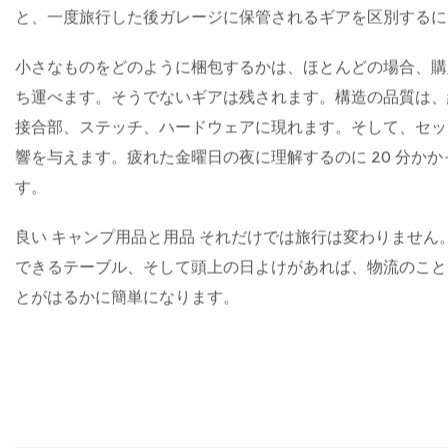
ポータブルキャノピーはこの問題を解決し、長年にわたって
人で 5 ～ 10 分で立ち上がり、完全な座席エリアまたは
ルパネルは適用範囲を広げ、風や小雨による悲惨な状況を防
ない天蓋は、午後の風が強くなるとすぐに問題が発生し、通
キャンプ用品の購入: 本当に重要なこと
キャンプ用品市場は混雑しており、棚に並んでいるものの多
と、一度旅行した後ガレージに保管されるギアを区別するに
小さなものをどのように梱包するかは、ほとんどの場合、購
ち運べます。そうでないギアは残されます。構造の品質は、
接合部、ステッチ、ハードウェアに現れます。そして、セッ
響を与えます。疲れた金曜日の夜に理解するのに 20 分か
す。
良い
キャンプ用品と用品
それだけでは旅行は変わりません