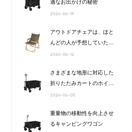
賢い購入者が知っている折
りたたみワゴンの秘密
2026-06-26
アウトドアレジャー用品 快
適なお出かけの秘密
2026-06-19
アウトドアチェアは、ほと
んどの人が予想していた以
上に大きな決断となってい
2026-06-12
ます
さまざまな地形に対応した