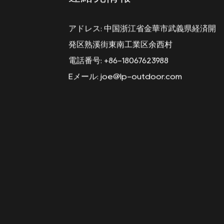
連絡先情報
アドレス: 中国浙江省金華市武義県経済開
発区熟溪街東南工業区余西村
電話番号: +86-18067623988
Eメール:
joe@lp-outdoor.com