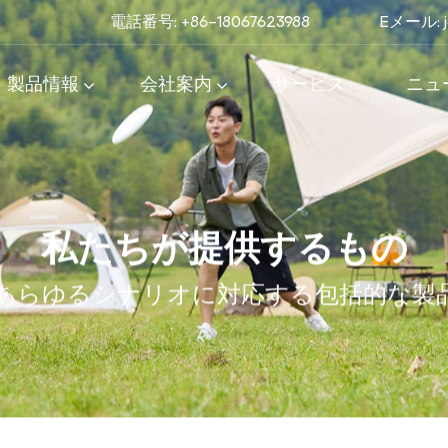
電話番号: +86-18067623988
Eメール:
製品情報
会社案内
サービス
ニュ
私たちが提供するもの
あらゆるシナリオに対応する包括的な製