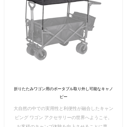
を保証します。
防虫ネット:
当社の防虫ネットを使用して、厄介な昆虫を寄せ付けま
せん。キャンプワゴンの周りにぴったりフィットするよ
うに設計されたこのネットは、蚊やその他の昆虫に対す
るバリアを提供します。通気性のある素材が通気性を確
保しながら、不要な虫を屋外に寄せ付けないため、中断
されることなく屋外の静けさを楽しむことができます。
ビッグサイズレインカバー:
ワゴン用ビッグサイズレインカバーで予期せぬ天候の変
折りたたみワゴン用のポータブル取り外し可能なキャノ
化に備えましょう。十分にカバーできるように設計され
ピー
たこのレインカバーは、キャンプワゴンにぴったりフィ
大自然の中での実用性と利便性が融合したキャン