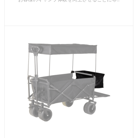
ットするように設計されています。防水性と防風性の素
ピング ワゴン アクセサリーの世界へようこそ。
材により、突然の雨でもギアをドライに保ち、保護しま
お客様のキャンプ体験を向上させることに専...
す。取り付けが簡単なデザインにより、持ち物を風雨か
ら素早く守ることができ、予測できない気象条件に欠か
せないアクセサリーとなります。
続きを読む
ルーフラックテールポーチ
ルーフ ラック テール ポーチは、キャ​​ンプ ワゴンにさら
なる機能性を追加する多用途のアクセサリーです。頑丈
な構造と耐候性素材を備えたこのポーチは、ブランケッ
ト、タオル、さらには小型テントなどの軽量ギアの保管
に適合です。取り付けが簡単な設計により、ポーチをル
ーフラックに簡単に固定できるため、収納スペースが向
上し、ワゴンの内部に大きなアイテムを収納できるスペ