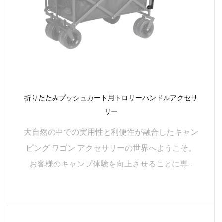
ムレスに接続できるように設計されており、キャンプ用
品にモジュール式のアプローチを提供します。アクセサ
リーを組み合わせて、独自のニーズに合ったパーソナラ
イズされたキャンプセットアップを作成します。製品間
の互換性により無限のカスタマイズが可能となり、キャ
ンプ体験をカスタマイズする柔軟性が得られます。
ユーザーフレンドリーなデザイン
折りたたみプッシュカート用トロリーハンドルアクセサ
私たちはキャンプ用品に関してはシンプルさの重要性を
リー
理解しています。だからこそ、私たちのアクセサリーは
大自然の中での実用性と利便性が融合したキャン
使いやすさを優先した、ユーザーフレンドリーなデザイ
ピング ワゴン アクセサリーの世界へようこそ。
ンを誇ります。素早い取り付けから直感的な調整まで、
お客様のキャンプ体験を向上させることに専...
当社の製品はあらゆる面でユーザーのことを念頭に置い
て作られています。複雑なセットアップや複雑な構成は