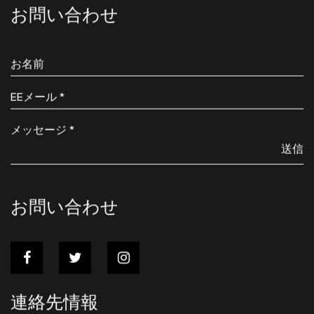
ッグは、家族での公園でのピクニックでも、
お問い合わせ
です。この
プ旅行でも、冒険のお供に最適です。 便利な統合: このク
当社の製品
ーラーバッグは特別に仕立てられたデザイン
過とともに
プルワゴンのバスケット収納場所に簡単に収
クスフォー
わしい収納ソリューションに別れを告げ、シ
す。堅牢な
合を実現し、ワゴンの収納スペースを有効活
に防御しま
ジッパー開閉：ジッパー付きクーラー食品保
いやすいジッパー開閉が特徴で、食品やその
送信
い。それが
を安全に保管できます。公園へのピクニック
供するもの
きも、ビーチで一日過ごすときも、この信頼
お問い合わせ
保管してい
ー バッグの範囲内であれば持ち物は安全に
して機能
ので、ご安心ください。 効率的な冷却：ジッパー付きク
ゴンの汚れ
ーラー食品保存バッグで食べ物を新鮮に保ち
当社のカバ
やしてください。効率的な冷却機能により、
寿命
もスナックやドリンクを適切な温度に保つこ