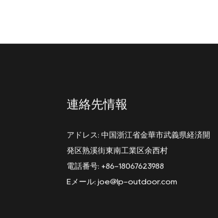
連絡先情報
アドレス: 中国浙江省金華市武義県経済開
発区熟溪街東南工業区余西村
電話番号: +86-18067623988
Eメール:
joe@lp-outdoor.com