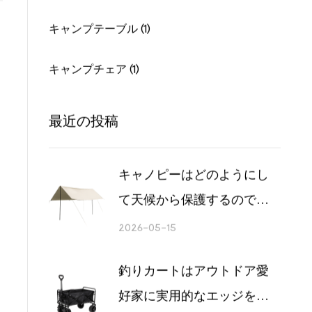
タープ (1)
キャンプテーブル (1)
キャンプチェア (1)
最近の投稿
キャノピーはどのようにし
て天候から保護するのでし
ょうか?
2026-05-15
釣りカートはアウトドア愛