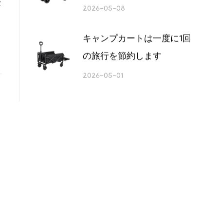
好家に実用的なエッジを与
セ
えます
2026-05-08
キャンプカートは一度に1回
の旅行を節約します
2026-05-01