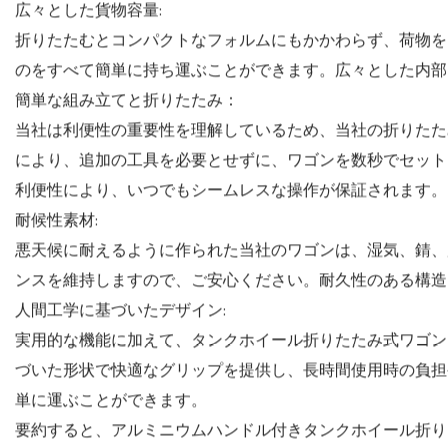
高精度ベアリング回転：
高精度ベアリング回転システムのおかげで、楽に移動できるの
り、抵抗が軽減され、スムーズで滑らかな動きが保証されま
進される楽な滑りを実感していただけるでしょう。
多彩な用途:
多用途性を考慮して設計された折りたたみ式ワゴンは、さま
むときも、タンク ホイール ワゴンは信頼できる相棒です
も日常の作業にも欠かせないツールとなります。
広々とした貨物容量:
折りたたむとコンパクトなフォルムにもかかわらず、荷物を
のをすべて簡単に持ち運ぶことができます。広々とした内部
簡単な組み立てと折りたたみ：
当社は利便性の重要性を理解しているため、当社の折りたた
により、追加の工具を必要とせずに、ワゴンを数秒でセット
利便性により、いつでもシームレスな操作が保証されます。