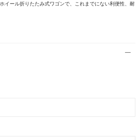
強い日差しに直面しても、ワゴンはその完全性とパフォーマ
信頼できます。
デザインを誇ります。アルミニウムハンドルは人間工学に基
しが容易になり、あらゆる年齢層のユーザーが重い荷物を簡
組みの証です。アウトドアの冒険に出かける場合でも、日常
ホイール折りたたみ式ワゴンで、これまでにない利便性、耐