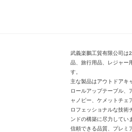
司
武義楽鵬工貿有限公司は2