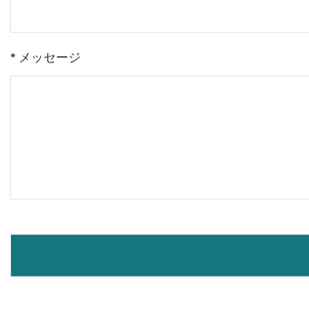
お名前
電話
* メッセージ