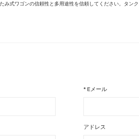
腐食から保護する耐候性素材を備えています。雨、雪、または
により長期間の使用が保証され、どんな気象条件でもワゴンを
は、ユーザーの快適さと利便性を考慮した人間工学に基づいた
や疲労を軽減します。さらに、ワゴンの軽量構造により取り回
たたみ式ワゴンは、品質、機能性、革新性に対する当社の取り
たみ式ワゴンの信頼性と多用途性を信頼してください。タンク