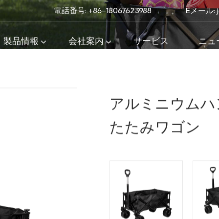
電話番号: +86-18067623988
Eメール:
製品情報
会社案内
サービス
ニュ
プワゴン
/
アルミニウムハンドル付きタンクホイール折
クホイール折りたたみワゴン