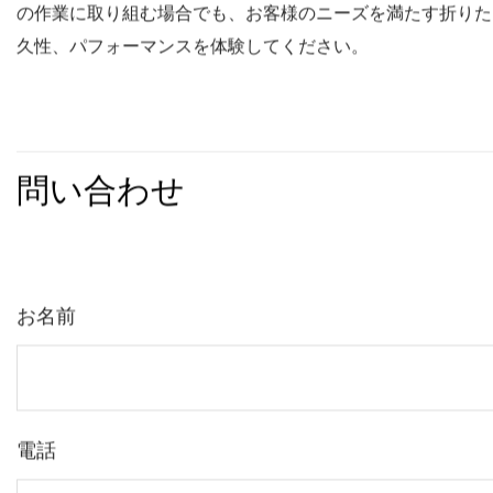
耐候性素材:
悪天候に耐えるように作られた当社のワゴンは、湿気、錆、
ンスを維持しますので、ご安心ください。耐久性のある構造
人間工学に基づいたデザイン:
実用的な機能に加えて、タンクホイール折りたたみ式ワゴン
づいた形状で快適なグリップを提供し、長時間使用時の負担
単に運ぶことができます。
要約すると、アルミニウムハンドル付きタンクホイール折り
の作業に取り組む場合でも、お客様のニーズを満たす折りた
久性、パフォーマンスを体験してください。
問い合わせ