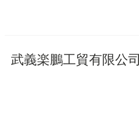
武義楽鵬工貿有限公