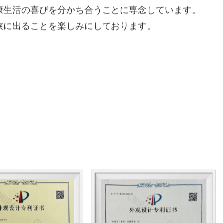
用品の研究開発、生産、OEM生産に取り組んでいま
ャンプ車、アウトドアテーブルと椅子、アルミ合金
アウトドアキャンプランプスタンド、アウトドアキ
ア、アウトドア収納用品などです。活気に満ちたプ
チームを抱える当社は、一流のアウトドア製品ブラ
ます。
アムなサービス、競争力のある価格を提供し、国内
康生活の喜びを分かち合うことに専念しています。
旅に出ることを楽しみにしております。