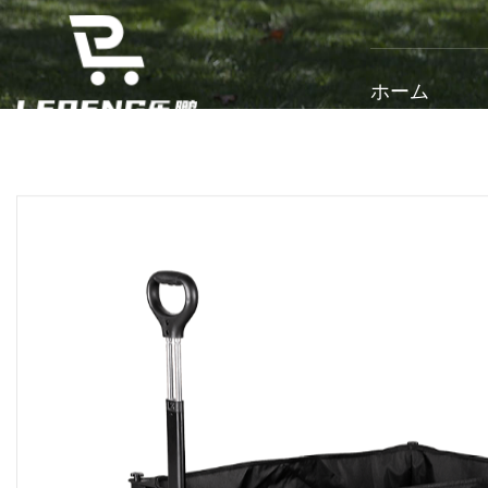
ホーム
ホーム
/
製品情報
/
キャンプワゴン
/
収束式キャン
アルミニウムハンドル付きタン